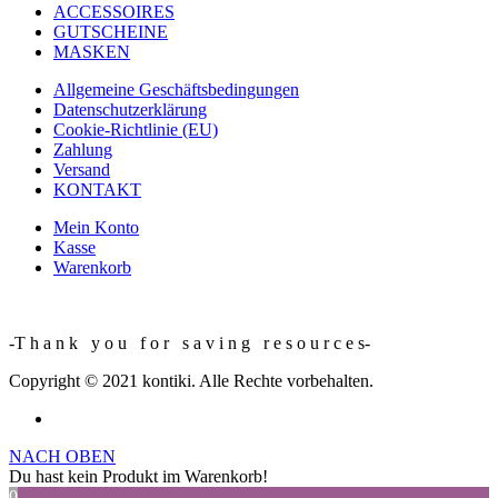
ACCESSOIRES
GUTSCHEINE
MASKEN
Allgemeine Geschäftsbedingungen
Datenschutzerklärung
Cookie-Richtlinie (EU)
Zahlung
Versand
KONTAKT
Mein Konto
Kasse
Warenkorb
-T h a n k y o u f o r s a v i n g r e s o u r c e s-
Copyright © 2021 kontiki. Alle Rechte vorbehalten.
NACH OBEN
Du hast kein Produkt im Warenkorb!
0