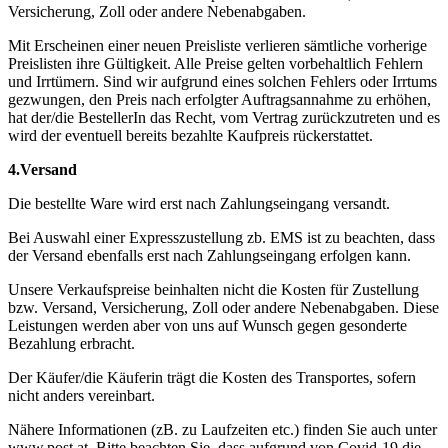
Versicherung, Zoll oder andere Nebenabgaben.
Mit Erscheinen einer neuen Preisliste verlieren sämtliche vorherige
Preislisten ihre Gültigkeit. Alle Preise gelten vorbehaltlich Fehlern
und Irrtümern. Sind wir aufgrund eines solchen Fehlers oder Irrtums
gezwungen, den Preis nach erfolgter Auftragsannahme zu erhöhen,
hat der/die BestellerIn das Recht, vom Vertrag zurückzutreten und es
wird der eventuell bereits bezahlte Kaufpreis rückerstattet.
4.Versand
Die bestellte Ware wird erst nach Zahlungseingang versandt.
Bei Auswahl einer Expresszustellung zb. EMS ist zu beachten, dass
der Versand ebenfalls erst nach Zahlungseingang erfolgen kann.
Unsere Verkaufspreise beinhalten nicht die Kosten für Zustellung
bzw. Versand, Versicherung, Zoll oder andere Nebenabgaben. Diese
Leistungen werden aber von uns auf Wunsch gegen gesonderte
Bezahlung erbracht.
Der Käufer/die Käuferin trägt die Kosten des Transportes, sofern
nicht anders vereinbart.
Nähere Informationen (zB. zu Laufzeiten etc.) finden Sie auch unter
www.post.at. Bitte beachten Sie, dass aufgrund von Covid-19 die