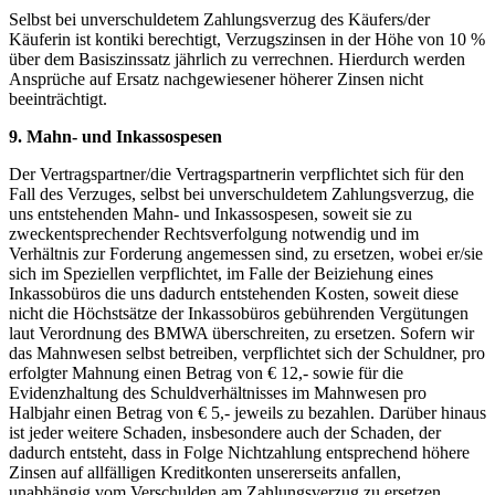
Selbst bei unverschuldetem Zahlungsverzug des Käufers/der
Käuferin ist kontiki berechtigt, Verzugszinsen in der Höhe von 10 %
über dem Basiszinssatz jährlich zu verrechnen. Hierdurch werden
Ansprüche auf Ersatz nachgewiesener höherer Zinsen nicht
beeinträchtigt.
9. Mahn- und Inkassospesen
Der Vertragspartner/die Vertragspartnerin verpflichtet sich für den
Fall des Verzuges, selbst bei unverschuldetem Zahlungsverzug, die
uns entstehenden Mahn- und Inkassospesen, soweit sie zu
zweckentsprechender Rechtsverfolgung notwendig und im
Verhältnis zur Forderung angemessen sind, zu ersetzen, wobei er/sie
sich im Speziellen verpflichtet, im Falle der Beiziehung eines
Inkassobüros die uns dadurch entstehenden Kosten, soweit diese
nicht die Höchstsätze der Inkassobüros gebührenden Vergütungen
laut Verordnung des BMWA überschreiten, zu ersetzen. Sofern wir
das Mahnwesen selbst betreiben, verpflichtet sich der Schuldner, pro
erfolgter Mahnung einen Betrag von € 12,- sowie für die
Evidenzhaltung des Schuldverhältnisses im Mahnwesen pro
Halbjahr einen Betrag von € 5,- jeweils zu bezahlen. Darüber hinaus
ist jeder weitere Schaden, insbesondere auch der Schaden, der
dadurch entsteht, dass in Folge Nichtzahlung entsprechend höhere
Zinsen auf allfälligen Kreditkonten unsererseits anfallen,
unabhängig vom Verschulden am Zahlungsverzug zu ersetzen.