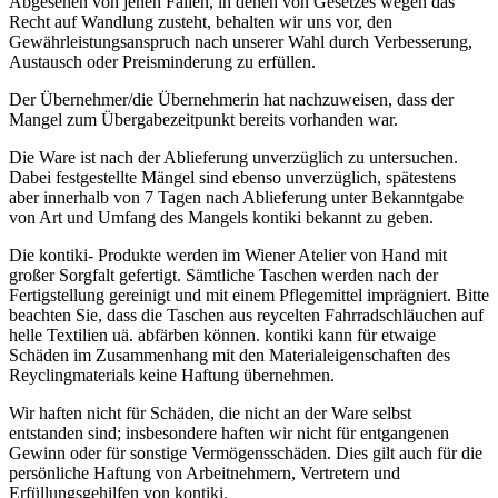
Abgesehen von jenen Fällen, in denen von Gesetzes wegen das
Recht auf Wandlung zusteht, behalten wir uns vor, den
Gewährleistungsanspruch nach unserer Wahl durch Verbesserung,
Austausch oder Preisminderung zu erfüllen.
Der Übernehmer/die Übernehmerin hat nachzuweisen, dass der
Mangel zum Übergabezeitpunkt bereits vorhanden war.
Die Ware ist nach der Ablieferung unverzüglich zu untersuchen.
Dabei festgestellte Mängel sind ebenso unverzüglich, spätestens
aber innerhalb von 7 Tagen nach Ablieferung unter Bekanntgabe
von Art und Umfang des Mangels kontiki bekannt zu geben.
Die kontiki- Produkte werden im Wiener Atelier von Hand mit
großer Sorgfalt gefertigt. Sämtliche Taschen werden nach der
Fertigstellung gereinigt und mit einem Pflegemittel imprägniert. Bitte
beachten Sie, dass die Taschen aus reycelten Fahrradschläuchen auf
helle Textilien uä. abfärben können. kontiki kann für etwaige
Schäden im Zusammenhang mit den Materialeigenschaften des
Reyclingmaterials keine Haftung übernehmen.
Wir haften nicht für Schäden, die nicht an der Ware selbst
entstanden sind; insbesondere haften wir nicht für entgangenen
Gewinn oder für sonstige Vermögensschäden. Dies gilt auch für die
persönliche Haftung von Arbeitnehmern, Vertretern und
Erfüllungsgehilfen von kontiki.