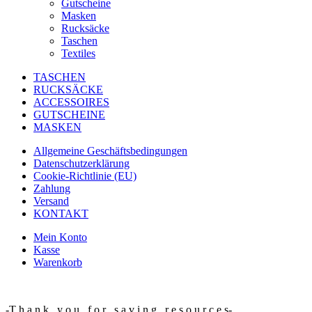
Gutscheine
Masken
Rucksäcke
Taschen
Textiles
TASCHEN
RUCKSÄCKE
ACCESSOIRES
GUTSCHEINE
MASKEN
Allgemeine Geschäftsbedingungen
Datenschutzerklärung
Cookie-Richtlinie (EU)
Zahlung
Versand
KONTAKT
Mein Konto
Kasse
Warenkorb
-T h a n k y o u f o r s a v i n g r e s o u r c e s-