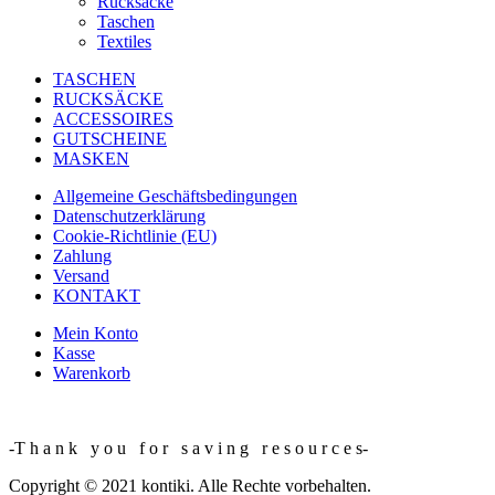
Rucksäcke
Taschen
Textiles
TASCHEN
RUCKSÄCKE
ACCESSOIRES
GUTSCHEINE
MASKEN
Allgemeine Geschäftsbedingungen
Datenschutzerklärung
Cookie-Richtlinie (EU)
Zahlung
Versand
KONTAKT
Mein Konto
Kasse
Warenkorb
-T h a n k y o u f o r s a v i n g r e s o u r c e s-
Copyright © 2021 kontiki. Alle Rechte vorbehalten.