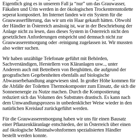
Eigentlich ging es in unserem Fall ja “nur” um das Grauwasser,
Fäkalien und Urin werden in der ökologischen Trockentrenntoilette
seperat kompostiert. Im Internet fanden wir ein System für die
Grauwasserfilterung, das wir um ein Haar gekauft hätten. Obwohl
der Händler in Österreich ansässig ist, war in der Beschriebung der
Anlage nicht zu lesen, dass dieses System in Österreich nicht den
gesetzlichen Anforderungen entspricht und demnach nicht zur
Grauwasserentsorgung oder -reinigung zugelassen ist. Wir mussten
also weiter suchen.
Wir haben unzählige Telefonate geführt mit Behörden,
Sachverständigen, Herstellern von Kläranlagen usw.., unter
Anderem auch mit Betreibern von Berghütten, die aufgrund der
geografischen Gegebenheiten ebenfalls auf biologische
Abwasserbehandlung angewiesen sind. In großer Höhe kommen für
die Abfälle der Toiletten Thermokomposter zum Einsatz, die sich die
Sonnenenergie zu Nutze machen. Durch die Kompostierung
reduziert sich das Volumen des Substrates drastisch. Es kann nach
dem Umwandlungsprozess in unbedenklicher Weise wieder in den
natürlichen Kreislauf zurückgeführt werden.
Für die Grauwasserentsorgung haben wir uns für einen Bausatz
einer Pflanzenkläranlage entschieden, der in Österreich über einen
auf ökologische Minimalwohnformen spezialisierten Händler
bestellt werden konnte.