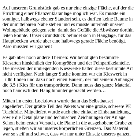
Auf unserem Grundstück gab es nur eine einzige Fläche, auf der die
Errichtung einer Pflanzenkläranlage möglich war. Es musste ein
sonniger, halbwegs ebener Standort sein, es durften keine Bäume in
der unmittelbaren Nähe stehen und es musste unterhalb unserer
Wohngebäude gelegen sein, damit das Gefälle die Abwässer dorthin
leiten konnte. Unser Grundstück befindet sich in Hanglage, für das
Hauptbecken wurde aber eine halbwegs gerade Fläche benötigt.
Also mussten wir graben!
Es gab aber noch andere Themen: Wir benötigten bestimmte
Kiesarten hinsichtlich der Korngrößen und der Feinpartikelanteile.
Die meisten der umliegenden Kieswerke hatten diese bestimmte Art
nicht verfügbar. Nach langer Suche konnten wir ein Kieswerk in
Tulln finden und dazu noch einen Bauern, der mit seinem Anhänger
die 3,5 t Kies für uns transportierte. Dann muss das ganze Material
noch händisch den Hang hinunter gebracht werden…
Mitten im ersten Lockdown wurde dann das Selbstbauset
angeliefert. Der größte Teil des Pakets war eine große, schwere PE-
Teichfolie. Mitgeliefert wurde auch eine einfache Einbauanleitung,
sowie die Detailpläne und technischen Zeichnungen der Anlage.
Schon beim ersten Versuch, die Plane in die ausgehobene Grube zu
legen, stießen wir an unseres körperlichen Grenzen. Das Material
war so steif und schwer, dass wir nur unter Einsatz unseres ganzen