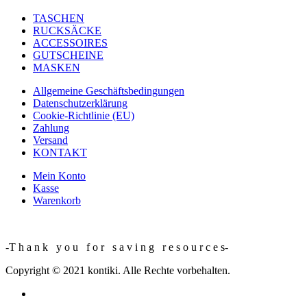
TASCHEN
RUCKSÄCKE
ACCESSOIRES
GUTSCHEINE
MASKEN
Allgemeine Geschäftsbedingungen
Datenschutzerklärung
Cookie-Richtlinie (EU)
Zahlung
Versand
KONTAKT
Mein Konto
Kasse
Warenkorb
-T h a n k y o u f o r s a v i n g r e s o u r c e s-
Copyright © 2021 kontiki. Alle Rechte vorbehalten.